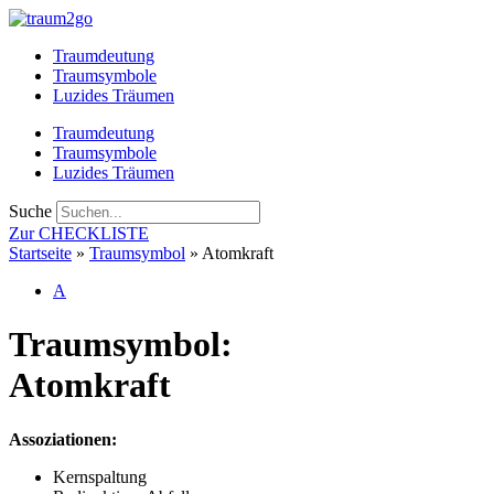
Zum
Inhalt
Traumdeutung
springen
Traumsymbole
Luzides Träumen
Traumdeutung
Traumsymbole
Luzides Träumen
Suche
Zur CHECKLISTE
Startseite
»
Traumsymbol
»
Atomkraft
A
Traumsymbol:
Atomkraft
Assoziationen:
Kernspaltung