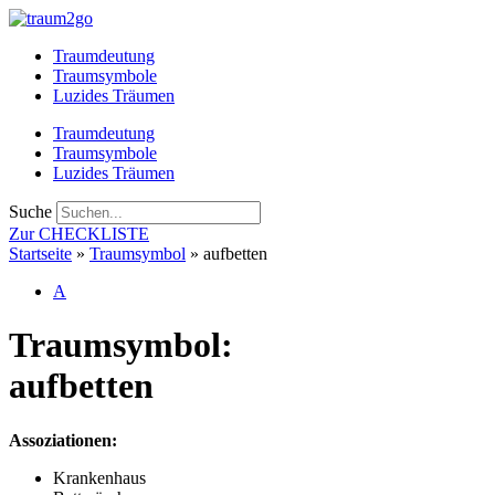
Zum
Inhalt
Traumdeutung
springen
Traumsymbole
Luzides Träumen
Traumdeutung
Traumsymbole
Luzides Träumen
Suche
Zur CHECKLISTE
Startseite
»
Traumsymbol
»
aufbetten
A
Traumsymbol:
aufbetten
Assoziationen:
Krankenhaus