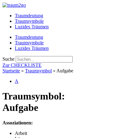
Zum
Inhalt
Traumdeutung
springen
Traumsymbole
Luzides Träumen
Traumdeutung
Traumsymbole
Luzides Träumen
Suche
Zur CHECKLISTE
Startseite
»
Traumsymbol
»
Aufgabe
A
Traumsymbol:
Aufgabe
Assoziationen:
Arbeit