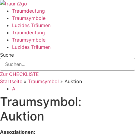
Zum
Inhalt
Traumdeutung
springen
Traumsymbole
Luzides Träumen
Traumdeutung
Traumsymbole
Luzides Träumen
Suche
Zur CHECKLISTE
Startseite
»
Traumsymbol
»
Auktion
A
Traumsymbol:
Auktion
Assoziationen: