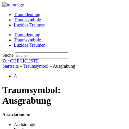
Zum
Inhalt
Traumdeutung
springen
Traumsymbole
Luzides Träumen
Traumdeutung
Traumsymbole
Luzides Träumen
Suche
Zur CHECKLISTE
Startseite
»
Traumsymbol
»
Ausgrabung
A
Traumsymbol:
Ausgrabung
Assoziationen:
Archäologie