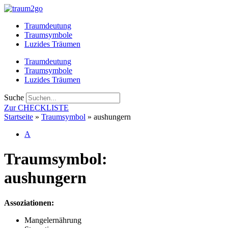
Zum
Inhalt
Traumdeutung
springen
Traumsymbole
Luzides Träumen
Traumdeutung
Traumsymbole
Luzides Träumen
Suche
Zur CHECKLISTE
Startseite
»
Traumsymbol
»
aushungern
A
Traumsymbol:
aushungern
Assoziationen:
Mangelernährung