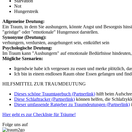
Starvation
Not
Hungerstreik
Allgemeine Deutung:
Ein Traum, in dem Sie aushungern, könnte Angst und Besorgnis hinsich
"geistige" oder "emotionale" Hungersnot darstellen.
Synonyme (Deutung):
verhungern, verdursten, ausgehungert sein, entkräftet sein
Psychologische Deutung:
Im Traum kann "Aushungern" auf emotionale Bedürfnisse hindeuten, d
Mögliche Szenarien:
Irgendwie habe ich vergessen zu essen und merke plötzlich, da
Ich bin in einem endlosen Raum ohne Essen gefangen und finde 
HILFSMITTEL ZUR TRAUMDEUTUNG
Dieses schöne Traumtagebuch (Partnerlink)
hilft beim Aufschr
Diese Schlaftracker (Partnerlink)
können helfen, die Schlafzykl
Dieser umfassende Ratgeber zu Traumdeutungen (Partnerlink)
i
Hier geht es zur Checkliste für Träume!
Folge uns auf