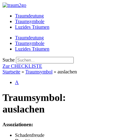
Zum
Inhalt
Traumdeutung
springen
Traumsymbole
Luzides Träumen
Traumdeutung
Traumsymbole
Luzides Träumen
Suche
Zur CHECKLISTE
Startseite
»
Traumsymbol
»
auslachen
A
Traumsymbol:
auslachen
Assoziationen:
Schadenfreude