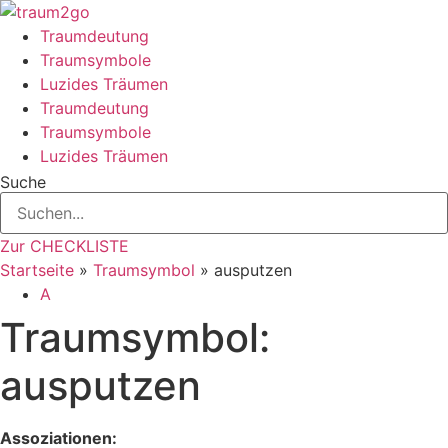
Zum
Inhalt
Traumdeutung
springen
Traumsymbole
Luzides Träumen
Traumdeutung
Traumsymbole
Luzides Träumen
Suche
Zur CHECKLISTE
Startseite
»
Traumsymbol
»
ausputzen
A
Traumsymbol:
ausputzen
Assoziationen: