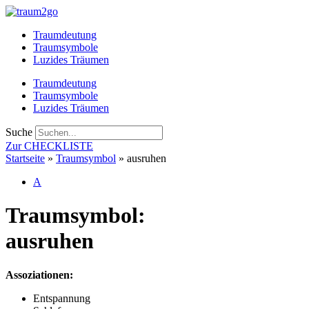
Zum
Inhalt
Traumdeutung
springen
Traumsymbole
Luzides Träumen
Traumdeutung
Traumsymbole
Luzides Träumen
Suche
Zur CHECKLISTE
Startseite
»
Traumsymbol
»
ausruhen
A
Traumsymbol:
ausruhen
Assoziationen:
Entspannung