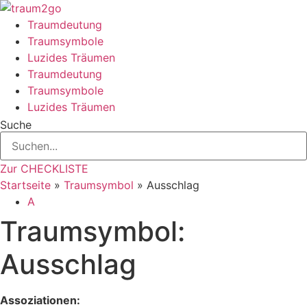
Zum
Inhalt
Traumdeutung
springen
Traumsymbole
Luzides Träumen
Traumdeutung
Traumsymbole
Luzides Träumen
Suche
Zur CHECKLISTE
Startseite
»
Traumsymbol
»
Ausschlag
A
Traumsymbol:
Ausschlag
Assoziationen: