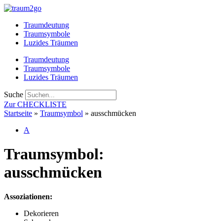
Zum
Inhalt
Traumdeutung
springen
Traumsymbole
Luzides Träumen
Traumdeutung
Traumsymbole
Luzides Träumen
Suche
Zur CHECKLISTE
Startseite
»
Traumsymbol
»
ausschmücken
A
Traumsymbol:
ausschmücken
Assoziationen:
Dekorieren