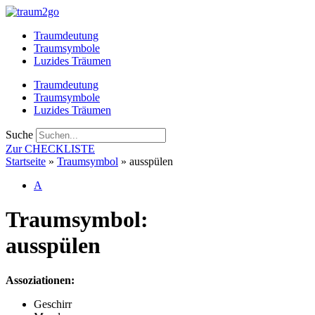
Zum
Inhalt
Traumdeutung
springen
Traumsymbole
Luzides Träumen
Traumdeutung
Traumsymbole
Luzides Träumen
Suche
Zur CHECKLISTE
Startseite
»
Traumsymbol
»
ausspülen
A
Traumsymbol:
ausspülen
Assoziationen:
Geschirr