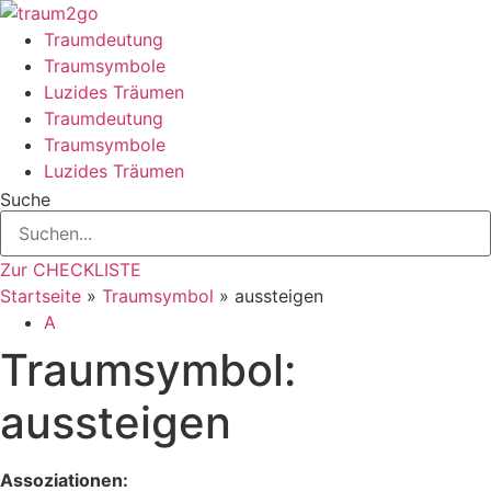
Zum
Inhalt
Traumdeutung
springen
Traumsymbole
Luzides Träumen
Traumdeutung
Traumsymbole
Luzides Träumen
Suche
Zur CHECKLISTE
Startseite
»
Traumsymbol
»
aussteigen
A
Traumsymbol:
aussteigen
Assoziationen: