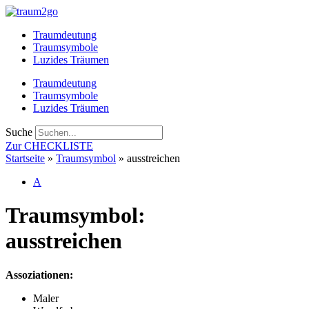
Zum
Inhalt
Traumdeutung
springen
Traumsymbole
Luzides Träumen
Traumdeutung
Traumsymbole
Luzides Träumen
Suche
Zur CHECKLISTE
Startseite
»
Traumsymbol
»
ausstreichen
A
Traumsymbol:
ausstreichen
Assoziationen:
Maler