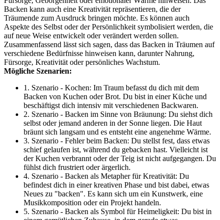
Fürsorge, Geborgenheit oder emotionaler Wärme hinweisen. Das
Backen kann auch eine Kreativität repräsentieren, die der
Träumende zum Ausdruck bringen möchte. Es können auch
Aspekte des Selbst oder der Persönlichkeit symbolisiert werden, die
auf neue Weise entwickelt oder verändert werden sollen.
Zusammenfassend lässt sich sagen, dass das Backen in Träumen auf
verschiedene Bedürfnisse hinweisen kann, darunter Nahrung,
Fürsorge, Kreativität oder persönliches Wachstum.
Mögliche Szenarien:
1. Szenario - Kochen: Im Traum befasst du dich mit dem
Backen von Kuchen oder Brot. Du bist in einer Küche und
beschäftigst dich intensiv mit verschiedenen Backwaren.
2. Szenario - Backen im Sinne von Bräunung: Du siehst dich
selbst oder jemand anderen in der Sonne liegen. Die Haut
bräunt sich langsam und es entsteht eine angenehme Wärme.
3. Szenario - Fehler beim Backen: Du stellst fest, dass etwas
schief gelaufen ist, während du gebacken hast. Vielleicht ist
der Kuchen verbrannt oder der Teig ist nicht aufgegangen. Du
fühlst dich frustriert oder ärgerlich.
4. Szenario - Backen als Metapher für Kreativität: Du
befindest dich in einer kreativen Phase und bist dabei, etwas
Neues zu "backen". Es kann sich um ein Kunstwerk, eine
Musikkomposition oder ein Projekt handeln.
5. Szenario - Backen als Symbol für Heimeligkeit: Du bist in