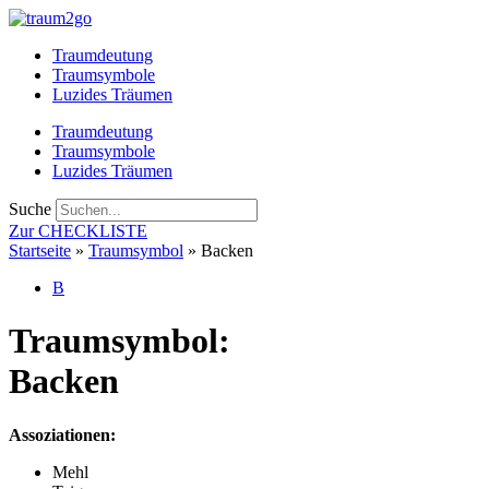
Zum
Inhalt
Traumdeutung
springen
Traumsymbole
Luzides Träumen
Traumdeutung
Traumsymbole
Luzides Träumen
Suche
Zur CHECKLISTE
Startseite
»
Traumsymbol
»
Backen
B
Traumsymbol:
Backen
Assoziationen:
Mehl