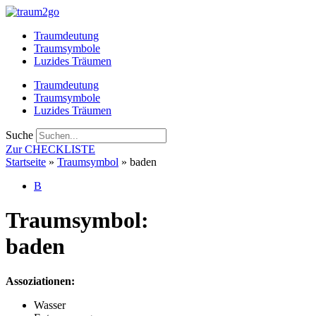
Zum
Inhalt
Traumdeutung
springen
Traumsymbole
Luzides Träumen
Traumdeutung
Traumsymbole
Luzides Träumen
Suche
Zur CHECKLISTE
Startseite
»
Traumsymbol
»
baden
B
Traumsymbol:
baden
Assoziationen:
Wasser