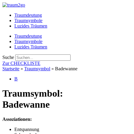
Zum
Inhalt
Traumdeutung
springen
Traumsymbole
Luzides Träumen
Traumdeutung
Traumsymbole
Luzides Träumen
Suche
Zur CHECKLISTE
Startseite
»
Traumsymbol
»
Badewanne
B
Traumsymbol:
Badewanne
Assoziationen:
Entspannung