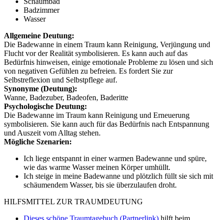
Schaumbad
Badzimmer
Wasser
Allgemeine Deutung:
Die Badewanne in einem Traum kann Reinigung, Verjüngung und
Flucht vor der Realität symbolisieren. Es kann auch auf das
Bedürfnis hinweisen, einige emotionale Probleme zu lösen und sich
von negativen Gefühlen zu befreien. Es fordert Sie zur
Selbstreflexion und Selbstpflege auf.
Synonyme (Deutung):
Wanne, Badezuber, Badeofen, Baderitte
Psychologische Deutung:
Die Badewanne im Traum kann Reinigung und Erneuerung
symbolisieren. Sie kann auch für das Bedürfnis nach Entspannung
und Auszeit vom Alltag stehen.
Mögliche Szenarien:
Ich liege entspannt in einer warmen Badewanne und spüre,
wie das warme Wasser meinen Körper umhüllt.
Ich steige in meine Badewanne und plötzlich füllt sie sich mit
schäumendem Wasser, bis sie überzulaufen droht.
HILFSMITTEL ZUR TRAUMDEUTUNG
Dieses schöne Traumtagebuch (Partnerlink)
hilft beim