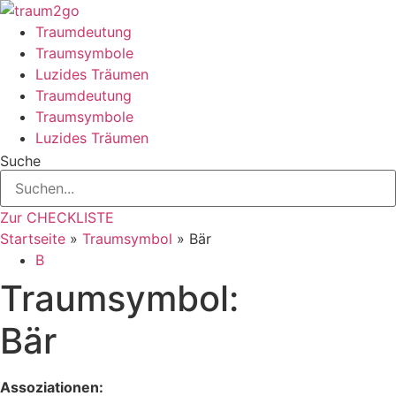
Zum
Inhalt
Traumdeutung
springen
Traumsymbole
Luzides Träumen
Traumdeutung
Traumsymbole
Luzides Träumen
Suche
Zur CHECKLISTE
Startseite
»
Traumsymbol
»
Bär
B
Traumsymbol:
Bär
Assoziationen: