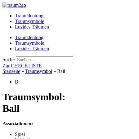
Zum
Inhalt
Traumdeutung
springen
Traumsymbole
Luzides Träumen
Traumdeutung
Traumsymbole
Luzides Träumen
Suche
Zur CHECKLISTE
Startseite
»
Traumsymbol
»
Ball
B
Traumsymbol:
Ball
Assoziationen:
Spiel