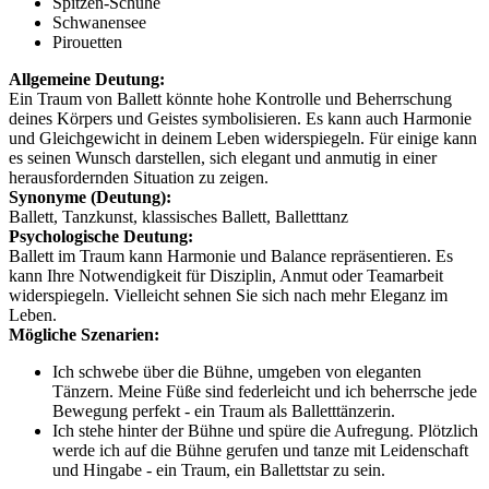
Spitzen-Schuhe
Schwanensee
Pirouetten
Allgemeine Deutung:
Ein Traum von Ballett könnte hohe Kontrolle und Beherrschung
deines Körpers und Geistes symbolisieren. Es kann auch Harmonie
und Gleichgewicht in deinem Leben widerspiegeln. Für einige kann
es seinen Wunsch darstellen, sich elegant und anmutig in einer
herausfordernden Situation zu zeigen.
Synonyme (Deutung):
Ballett, Tanzkunst, klassisches Ballett, Balletttanz
Psychologische Deutung:
Ballett im Traum kann Harmonie und Balance repräsentieren. Es
kann Ihre Notwendigkeit für Disziplin, Anmut oder Teamarbeit
widerspiegeln. Vielleicht sehnen Sie sich nach mehr Eleganz im
Leben.
Mögliche Szenarien:
Ich schwebe über die Bühne, umgeben von eleganten
Tänzern. Meine Füße sind federleicht und ich beherrsche jede
Bewegung perfekt - ein Traum als Balletttänzerin.
Ich stehe hinter der Bühne und spüre die Aufregung. Plötzlich
werde ich auf die Bühne gerufen und tanze mit Leidenschaft
und Hingabe - ein Traum, ein Ballettstar zu sein.