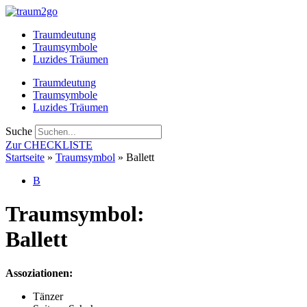
Zum
Inhalt
Traumdeutung
springen
Traumsymbole
Luzides Träumen
Traumdeutung
Traumsymbole
Luzides Träumen
Suche
Zur CHECKLISTE
Startseite
»
Traumsymbol
»
Ballett
B
Traumsymbol:
Ballett
Assoziationen:
Tänzer