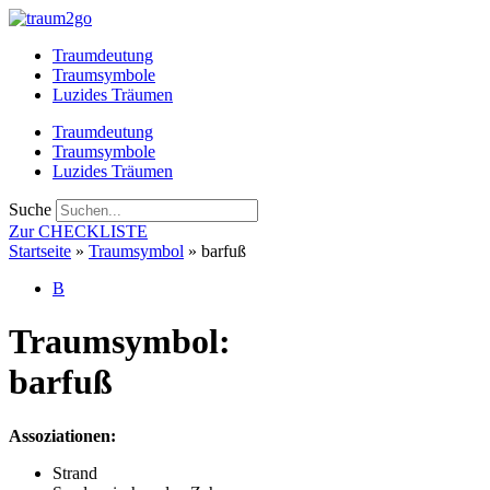
Zum
Inhalt
Traumdeutung
springen
Traumsymbole
Luzides Träumen
Traumdeutung
Traumsymbole
Luzides Träumen
Suche
Zur CHECKLISTE
Startseite
»
Traumsymbol
»
barfuß
B
Traumsymbol:
barfuß
Assoziationen:
Strand