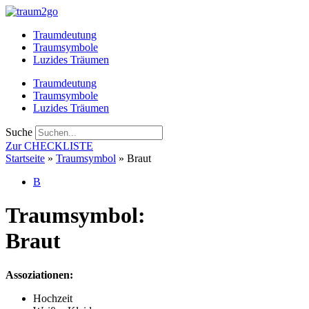
Zum
Inhalt
Traumdeutung
springen
Traumsymbole
Luzides Träumen
Traumdeutung
Traumsymbole
Luzides Träumen
Suche
Zur CHECKLISTE
Startseite
»
Traumsymbol
»
Braut
B
Traumsymbol:
Braut
Assoziationen:
Hochzeit