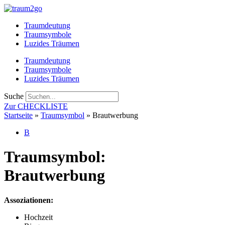
Zum
Inhalt
Traumdeutung
springen
Traumsymbole
Luzides Träumen
Traumdeutung
Traumsymbole
Luzides Träumen
Suche
Zur CHECKLISTE
Startseite
»
Traumsymbol
»
Brautwerbung
B
Traumsymbol:
Brautwerbung
Assoziationen:
Hochzeit