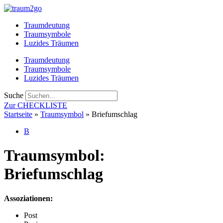
Zum
Inhalt
Traumdeutung
springen
Traumsymbole
Luzides Träumen
Traumdeutung
Traumsymbole
Luzides Träumen
Suche
Zur CHECKLISTE
Startseite
»
Traumsymbol
»
Briefumschlag
B
Traumsymbol:
Briefumschlag
Assoziationen:
Post