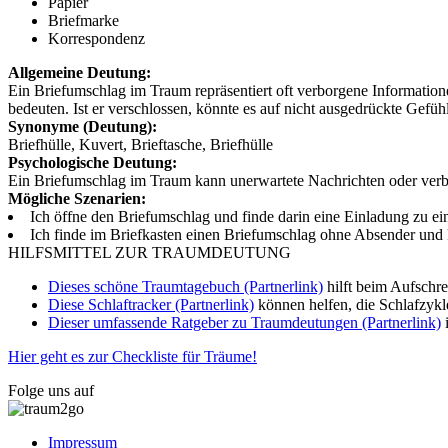
Papier
Briefmarke
Korrespondenz
Allgemeine Deutung:
Ein Briefumschlag im Traum repräsentiert oft verborgene Informatione
bedeuten. Ist er verschlossen, könnte es auf nicht ausgedrückte Gefüh
Synonyme (Deutung):
Briefhülle, Kuvert, Brieftasche, Briefhülle
Psychologische Deutung:
Ein Briefumschlag im Traum kann unerwartete Nachrichten oder verbo
Mögliche Szenarien:
Ich öffne den Briefumschlag und finde darin eine Einladung zu ei
Ich finde im Briefkasten einen Briefumschlag ohne Absender und 
HILFSMITTEL ZUR TRAUMDEUTUNG
Dieses schöne Traumtagebuch (Partnerlink)
hilft beim Aufschr
Diese Schlaftracker (Partnerlink)
können helfen, die Schlafzykl
Dieser umfassende Ratgeber zu Traumdeutungen (Partnerlink)
i
Hier geht es zur Checkliste für Träume!
Folge uns auf
Impressum