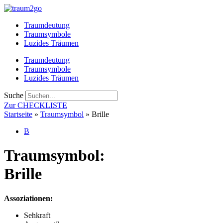
Zum
Inhalt
Traumdeutung
springen
Traumsymbole
Luzides Träumen
Traumdeutung
Traumsymbole
Luzides Träumen
Suche
Zur CHECKLISTE
Startseite
»
Traumsymbol
»
Brille
B
Traumsymbol:
Brille
Assoziationen:
Sehkraft