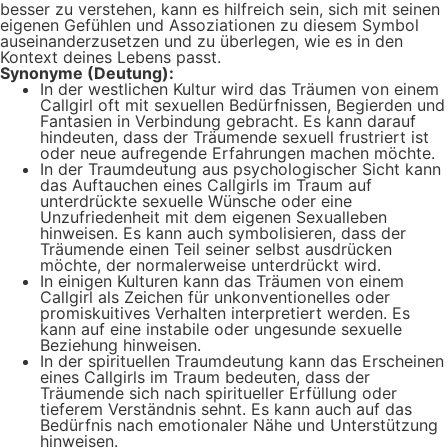
besser zu verstehen, kann es hilfreich sein, sich mit seinen
eigenen Gefühlen und Assoziationen zu diesem Symbol
auseinanderzusetzen und zu überlegen, wie es in den
Kontext deines Lebens passt.
Synonyme (Deutung):
In der westlichen Kultur wird das Träumen von einem
Callgirl oft mit sexuellen Bedürfnissen, Begierden und
Fantasien in Verbindung gebracht. Es kann darauf
hindeuten, dass der Träumende sexuell frustriert ist
oder neue aufregende Erfahrungen machen möchte.
In der Traumdeutung aus psychologischer Sicht kann
das Auftauchen eines Callgirls im Traum auf
unterdrückte sexuelle Wünsche oder eine
Unzufriedenheit mit dem eigenen Sexualleben
hinweisen. Es kann auch symbolisieren, dass der
Träumende einen Teil seiner selbst ausdrücken
möchte, der normalerweise unterdrückt wird.
In einigen Kulturen kann das Träumen von einem
Callgirl als Zeichen für unkonventionelles oder
promiskuitives Verhalten interpretiert werden. Es
kann auf eine instabile oder ungesunde sexuelle
Beziehung hinweisen.
In der spirituellen Traumdeutung kann das Erscheinen
eines Callgirls im Traum bedeuten, dass der
Träumende sich nach spiritueller Erfüllung oder
tieferem Verständnis sehnt. Es kann auch auf das
Bedürfnis nach emotionaler Nähe und Unterstützung
hinweisen.