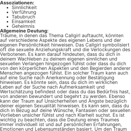
Assoziationen:
Sinnlichkeit
Verführung
Tabubruch
Einsamkeit
Geheimnis
Allgemeine Deutung:
Träume, in denen das Thema Callgirl auftaucht, könnten
auf verschiedene Aspekte des eigenen Lebens und der
eigenen Persönlichkeit hinweisen. Das Callgirl symbolisiert
oft die sexuelle Anziehungskraft und die Verlockungen des
Verbotenen. Es kann darauf hindeuten, dass du dich in
deinem Wachleben zu deinem eigenen sinnlichen und
sexuellen Verlangen hingezogen fühlst oder dass du dich
von den körperlichen Aspekten und den Begierden anderer
Menschen angezogen fühlst. Ein solcher Traum kann auch
auf eine Suche nach Anerkennung oder Bestätigung
hinweisen. Es könnte sein, dass du dich im wirklichen
Leben auf der Suche nach Aufmerksamkeit und
Wertschätzung befindest oder dass du das Bedürfnis hast,
von anderen bewundert und begehrt zu werden. Ebenso
kann der Traum auf Unsicherheiten und Ängste bezüglich
deiner eigenen Sexualität hinweisen. Es kann sein, dass du
dich in Bezug auf deine Wünsche, Fantasien oder sexuellen
Vorlieben unsicher fühlst und nach Klarheit suchst. Es ist
wichtig zu beachten, dass die Deutung eines Traumes
immer individuell ist und auf persönlichen Erfahrungen,
Emotionen und Lebensumständen basiert. Um den Traum