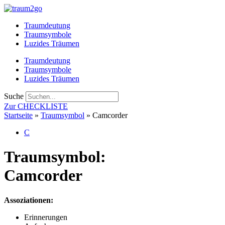
Zum
Inhalt
Traumdeutung
springen
Traumsymbole
Luzides Träumen
Traumdeutung
Traumsymbole
Luzides Träumen
Suche
Zur CHECKLISTE
Startseite
»
Traumsymbol
»
Camcorder
C
Traumsymbol:
Camcorder
Assoziationen:
Erinnerungen