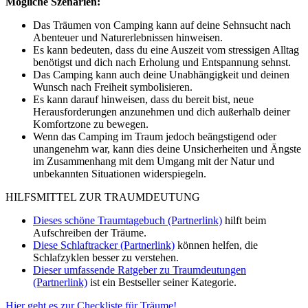
Mögliche Szenarien:
Das Träumen von Camping kann auf deine Sehnsucht nach
Abenteuer und Naturerlebnissen hinweisen.
Es kann bedeuten, dass du eine Auszeit vom stressigen Alltag
benötigst und dich nach Erholung und Entspannung sehnst.
Das Camping kann auch deine Unabhängigkeit und deinen
Wunsch nach Freiheit symbolisieren.
Es kann darauf hinweisen, dass du bereit bist, neue
Herausforderungen anzunehmen und dich außerhalb deiner
Komfortzone zu bewegen.
Wenn das Camping im Traum jedoch beängstigend oder
unangenehm war, kann dies deine Unsicherheiten und Ängste
im Zusammenhang mit dem Umgang mit der Natur und
unbekannten Situationen widerspiegeln.
HILFSMITTEL ZUR TRAUMDEUTUNG
Dieses schöne Traumtagebuch (Partnerlink)
hilft beim
Aufschreiben der Träume.
Diese Schlaftracker (Partnerlink)
können helfen, die
Schlafzyklen besser zu verstehen.
Dieser umfassende Ratgeber zu Traumdeutungen
(Partnerlink)
ist ein Bestseller seiner Kategorie.
Hier geht es zur Checkliste für Träume!