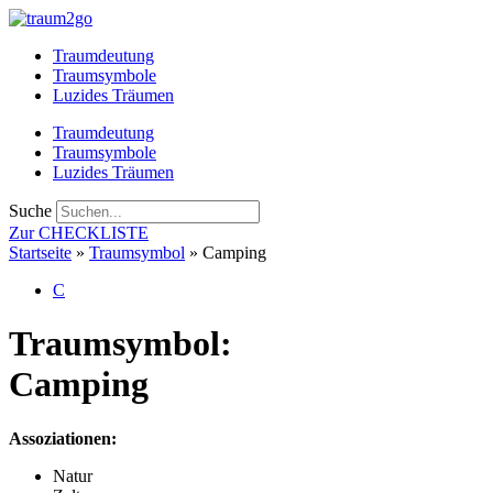
Zum
Inhalt
Traumdeutung
springen
Traumsymbole
Luzides Träumen
Traumdeutung
Traumsymbole
Luzides Träumen
Suche
Zur CHECKLISTE
Startseite
»
Traumsymbol
»
Camping
C
Traumsymbol:
Camping
Assoziationen:
Natur