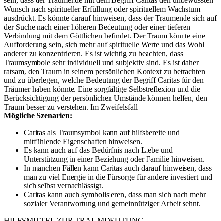
sein, dass der Traumende mit dem Begriff Caritas den unbewussten
Wunsch nach spiritueller Erfüllung oder spirituellem Wachstum
ausdrückt. Es könnte darauf hinweisen, dass der Traumende sich auf
der Suche nach einer höheren Bedeutung oder einer tieferen
Verbindung mit dem Göttlichen befindet. Der Traum könnte eine
Aufforderung sein, sich mehr auf spirituelle Werte und das Wohl
anderer zu konzentrieren. Es ist wichtig zu beachten, dass
Traumsymbole sehr individuell und subjektiv sind. Es ist daher
ratsam, den Traum in seinem persönlichen Kontext zu betrachten
und zu überlegen, welche Bedeutung der Begriff Caritas für den
Träumer haben könnte. Eine sorgfältige Selbstreflexion und die
Berücksichtigung der persönlichen Umstände können helfen, den
Traum besser zu verstehen. Im Zweifelsfall
Mögliche Szenarien:
Caritas als Traumsymbol kann auf hilfsbereite und
mitfühlende Eigenschaften hinweisen.
Es kann auch auf das Bedürfnis nach Liebe und
Unterstützung in einer Beziehung oder Familie hinweisen.
In manchen Fällen kann Caritas auch darauf hinweisen, dass
man zu viel Energie in die Fürsorge für andere investiert und
sich selbst vernachlässigt.
Caritas kann auch symbolisieren, dass man sich nach mehr
sozialer Verantwortung und gemeinnütziger Arbeit sehnt.
HILFSMITTEL ZUR TRAUMDEUTUNG