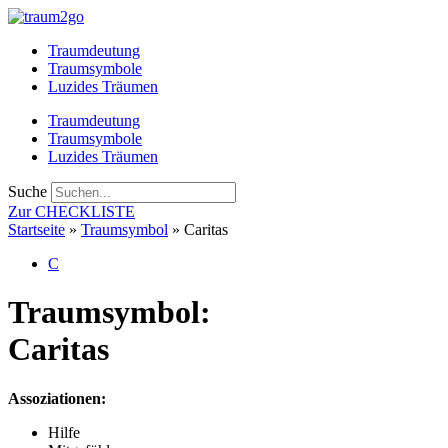
Zum
Inhalt
Traumdeutung
springen
Traumsymbole
Luzides Träumen
Traumdeutung
Traumsymbole
Luzides Träumen
Suche
Zur CHECKLISTE
Startseite
»
Traumsymbol
»
Caritas
C
Traumsymbol:
Caritas
Assoziationen:
Hilfe