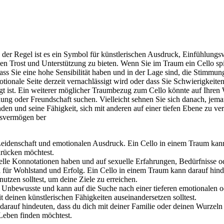
r Regel ist es ein Symbol für künstlerischen Ausdruck, Einfühlungsve
en Trost und Unterstützung zu bieten. Wenn Sie im Traum ein Cello spie
ass Sie eine hohe Sensibilität haben und in der Lage sind, die Stimm
motionale Seite derzeit vernachlässigt wird oder dass Sie Schwierigkei
chtigt ist. Ein weiterer möglicher Traumbezug zum Cello könnte auf Ihr
ng oder Freundschaft suchen. Vielleicht sehnen Sie sich danach, jeman
nden und seine Fähigkeit, sich mit anderen auf einer tiefen Ebene zu 
ngsvermögen ber
, Leidenschaft und emotionalen Ausdruck. Ein Cello in einem Traum kan
drücken möchtest.
lle Konnotationen haben und auf sexuelle Erfahrungen, Bedürfnisse 
l für Wohlstand und Erfolg. Ein Cello in einem Traum kann darauf hinde
utzen solltest, um deine Ziele zu erreichen.
s Unbewusste und kann auf die Suche nach einer tieferen emotionalen o
t deinen künstlerischen Fähigkeiten auseinandersetzen solltest.
arauf hindeuten, dass du dich mit deiner Familie oder deinen Wurzeln 
Leben finden möchtest.