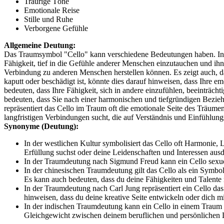
Traurige Töne
Emotionale Reise
Stille und Ruhe
Verborgene Gefühle
Allgemeine Deutung:
Das Traumsymbol "Cello" kann verschiedene Bedeutungen haben. In de
Fähigkeit, tief in die Gefühle anderer Menschen einzutauchen und ihn
Verbindung zu anderen Menschen herstellen können. Es zeigt auch, d
kaputt oder beschädigt ist, könnte dies darauf hinweisen, dass Ihre e
bedeuten, dass Ihre Fähigkeit, sich in andere einzufühlen, beeinträ
bedeuten, dass Sie nach einer harmonischen und tiefgründigen Beziehu
repräsentiert das Cello im Traum oft die emotionale Seite des Träume
langfristigen Verbindungen sucht, die auf Verständnis und Einfühlu
Synonyme (Deutung):
In der westlichen Kultur symbolisiert das Cello oft Harmonie
Erfüllung suchst oder deine Leidenschaften und Interessen aus
In der Traumdeutung nach Sigmund Freud kann ein Cello sexue
In der chinesischen Traumdeutung gilt das Cello als ein Symbo
Es kann auch bedeuten, dass du deine Fähigkeiten und Talente n
In der Traumdeutung nach Carl Jung repräsentiert ein Cello da
hinweisen, dass du deine kreative Seite entwickeln oder dich mi
In der indischen Traumdeutung kann ein Cello in einem Traum d
Gleichgewicht zwischen deinem beruflichen und persönlichen 