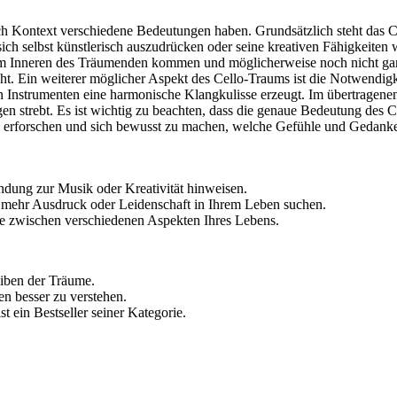
 Kontext verschiedene Bedeutungen haben. Grundsätzlich steht das Cell
ich selbst künstlerisch auszudrücken oder seine kreativen Fähigkeiten 
 dem Inneren des Träumenden kommen und möglicherweise noch nicht gan
ht. Ein weiterer möglicher Aspekt des Cello-Traums ist die Notwendig
en Instrumenten eine harmonische Klangkulisse erzeugt. Im übertragen
 strebt. Es ist wichtig zu beachten, dass die genaue Bedeutung des 
 erforschen und sich bewusst zu machen, welche Gefühle und Gedanken 
ndung zur Musik oder Kreativität hinweisen.
h mehr Ausdruck oder Leidenschaft in Ihrem Leben suchen.
nce zwischen verschiedenen Aspekten Ihres Lebens.
eiben der Träume.
en besser zu verstehen.
st ein Bestseller seiner Kategorie.