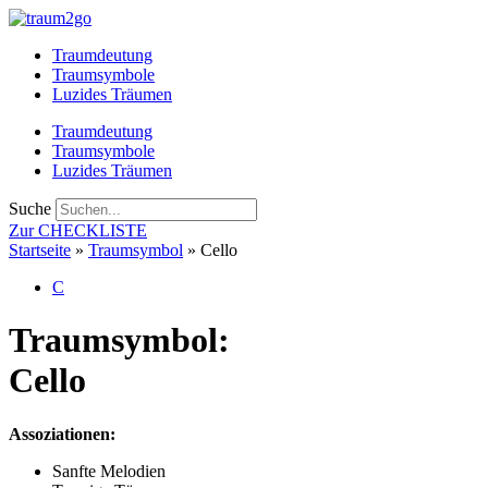
Zum
Inhalt
Traumdeutung
springen
Traumsymbole
Luzides Träumen
Traumdeutung
Traumsymbole
Luzides Träumen
Suche
Zur CHECKLISTE
Startseite
»
Traumsymbol
»
Cello
C
Traumsymbol:
Cello
Assoziationen:
Sanfte Melodien