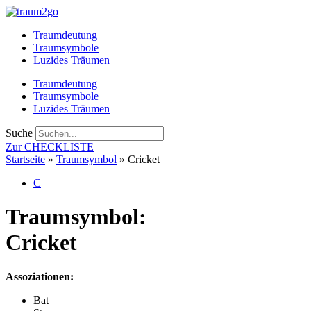
Zum
Inhalt
Traumdeutung
springen
Traumsymbole
Luzides Träumen
Traumdeutung
Traumsymbole
Luzides Träumen
Suche
Zur CHECKLISTE
Startseite
»
Traumsymbol
»
Cricket
C
Traumsymbol:
Cricket
Assoziationen:
Bat