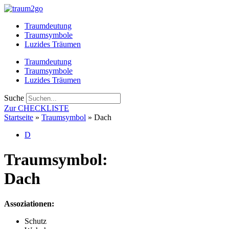
Zum
Inhalt
Traumdeutung
springen
Traumsymbole
Luzides Träumen
Traumdeutung
Traumsymbole
Luzides Träumen
Suche
Zur CHECKLISTE
Startseite
»
Traumsymbol
»
Dach
D
Traumsymbol:
Dach
Assoziationen:
Schutz