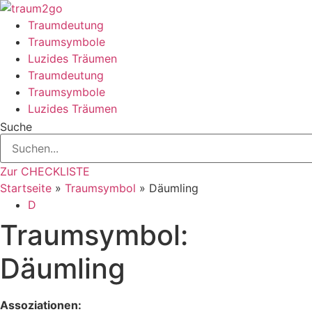
Zum
Inhalt
Traumdeutung
springen
Traumsymbole
Luzides Träumen
Traumdeutung
Traumsymbole
Luzides Träumen
Suche
Zur CHECKLISTE
Startseite
»
Traumsymbol
»
Däumling
D
Traumsymbol:
Däumling
Assoziationen: