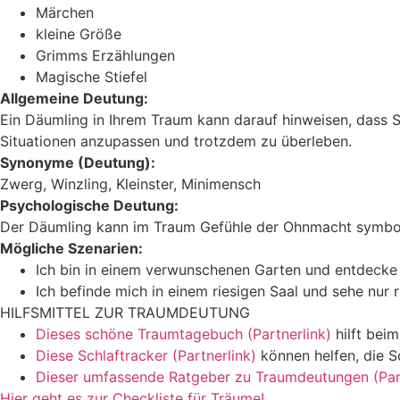
Märchen
kleine Größe
Grimms Erzählungen
Magische Stiefel
Allgemeine Deutung:
Ein Däumling in Ihrem Traum kann darauf hinweisen, dass Si
Situationen anzupassen und trotzdem zu überleben.
Synonyme (Deutung):
Zwerg, Winzling, Kleinster, Minimensch
Psychologische Deutung:
Der Däumling kann im Traum Gefühle der Ohnmacht symbolisi
Mögliche Szenarien:
Ich bin in einem verwunschenen Garten und entdecke p
Ich befinde mich in einem riesigen Saal und sehe nur r
HILFSMITTEL ZUR TRAUMDEUTUNG
Dieses schöne Traumtagebuch (Partnerlink)
hilft bei
Diese Schlaftracker (Partnerlink)
können helfen, die S
Dieser umfassende Ratgeber zu Traumdeutungen (Part
Hier geht es zur Checkliste für Träume!