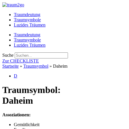
Zum
Inhalt
Traumdeutung
springen
Traumsymbole
Luzides Träumen
Traumdeutung
Traumsymbole
Luzides Träumen
Suche
Zur CHECKLISTE
Startseite
»
Traumsymbol
»
Daheim
D
Traumsymbol:
Daheim
Assoziationen:
Gemütlichkeit