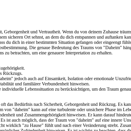
t, Geborgenheit und Vertrautheit. Wenn du von deinem Zuhause träumst
einem sicheren Ort sehnst, an dem du dich entspannen und auftanken ka
du dich in einer bestimmten Situation gefangen oder eingeengt fühlst.
Selbstbestimmung. Die genaue Bedeutung des Traums von "Daheim" hän
ms zu betrachten, um eine genauere Interpretation zu erhalten.
Zugehörigkeit.
es Rückzugs.
heim" jedoch auch auf Einsamkeit, Isolation oder emotionale Unzufri
bilität und familiärer Verbundenheit hinweisen.
e individuelle Lebenssituation zu berücksichtigen, um den Traum genau 
ft das Bedürfnis nach Sicherheit, Geborgenheit und Rückzug. Es kann 
 von "daheim" kann auf eine turbulente oder unsichere Phase im Leben
ndenheit und Zusammengehörigkeit hinweisen. Er kann darauf hindeut
 Es ist auch möglich, dass der Traum von "daheim" auf eine innere Uns
cht wirklich "zu Hause" fühlt und nach einer Veränderung strebt. Zu
sönlicher Zufriedenheit hinweisen. Es ist wichtig zu beachten, dass 