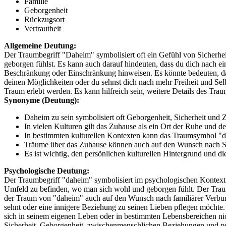
Familie
Geborgenheit
Rückzugsort
Vertrautheit
Allgemeine Deutung:
Der Traumbegriff "Daheim" symbolisiert oft ein Gefühl von Sicherhei
geborgen fühlst. Es kann auch darauf hindeuten, dass du dich nach 
Beschränkung oder Einschränkung hinweisen. Es könnte bedeuten, dass 
deinen Möglichkeiten oder du sehnst dich nach mehr Freiheit und 
Traum erlebt werden. Es kann hilfreich sein, weitere Details des Trau
Synonyme (Deutung):
Daheim zu sein symbolisiert oft Geborgenheit, Sicherheit und 
In vielen Kulturen gilt das Zuhause als ein Ort der Ruhe und d
In bestimmten kulturellen Kontexten kann das Traumsymbol "da
Träume über das Zuhause können auch auf den Wunsch nach Sta
Es ist wichtig, den persönlichen kulturellen Hintergrund und di
Psychologische Deutung:
Der Traumbegriff "daheim" symbolisiert im psychologischen Kontext o
Umfeld zu befinden, wo man sich wohl und geborgen fühlt. Der Traum
der Traum von "daheim" auch auf den Wunsch nach familiärer Verbu
sehnt oder eine innigere Beziehung zu seinen Lieben pflegen möchte.
sich in seinem eigenen Leben oder in bestimmten Lebensbereichen ni
Sicherheit, Geborgenheit, zwischenmenschlichen Beziehungen und per