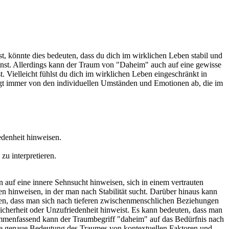
, könnte dies bedeuten, dass du dich im wirklichen Leben stabil und
nnst. Allerdings kann der Traum von "Daheim" auch auf eine gewisse
 Vielleicht fühlst du dich im wirklichen Leben eingeschränkt in
gt immer von den individuellen Umständen und Emotionen ab, die im
edenheit hinweisen.
zu interpretieren.
auf eine innere Sehnsucht hinweisen, sich in einem vertrauten
 hinweisen, in der man nach Stabilität sucht. Darüber hinaus kann
en, dass man sich nach tieferen zwischenmenschlichen Beziehungen
icherheit oder Unzufriedenheit hinweist. Es kann bedeuten, dass man
sammenfassend kann der Traumbegriff "daheim" auf das Bedürfnis nach
die genaue Bedeutung des Traumes von kontextuellen Faktoren und