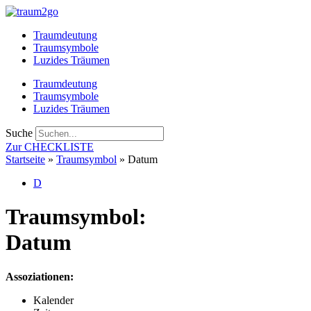
Zum
Inhalt
Traumdeutung
springen
Traumsymbole
Luzides Träumen
Traumdeutung
Traumsymbole
Luzides Träumen
Suche
Zur CHECKLISTE
Startseite
»
Traumsymbol
»
Datum
D
Traumsymbol:
Datum
Assoziationen:
Kalender