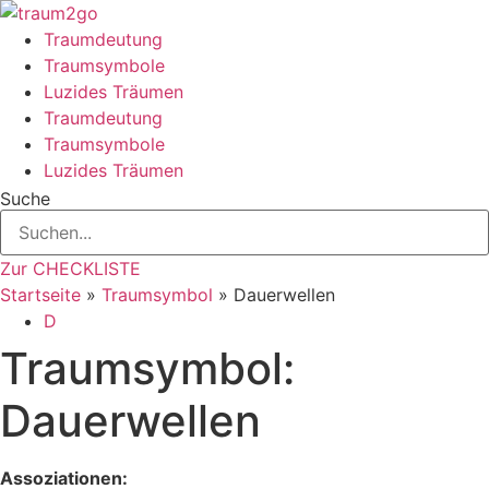
Zum
Inhalt
Traumdeutung
springen
Traumsymbole
Luzides Träumen
Traumdeutung
Traumsymbole
Luzides Träumen
Suche
Zur CHECKLISTE
Startseite
»
Traumsymbol
»
Dauerwellen
D
Traumsymbol:
Dauerwellen
Assoziationen: