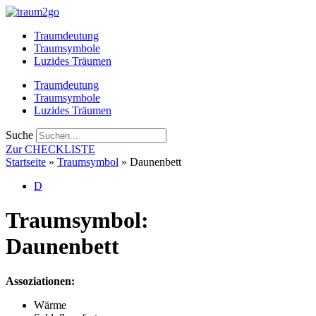
Zum
Inhalt
Traumdeutung
springen
Traumsymbole
Luzides Träumen
Traumdeutung
Traumsymbole
Luzides Träumen
Suche
Zur CHECKLISTE
Startseite
»
Traumsymbol
»
Daunenbett
D
Traumsymbol:
Daunenbett
Assoziationen:
Wärme