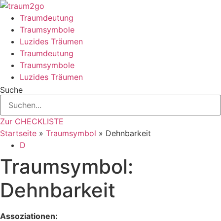
Zum
Inhalt
Traumdeutung
springen
Traumsymbole
Luzides Träumen
Traumdeutung
Traumsymbole
Luzides Träumen
Suche
Zur CHECKLISTE
Startseite
»
Traumsymbol
»
Dehnbarkeit
D
Traumsymbol:
Dehnbarkeit
Assoziationen: