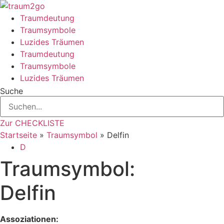
Zum
Inhalt
Traumdeutung
springen
Traumsymbole
Luzides Träumen
Traumdeutung
Traumsymbole
Luzides Träumen
Suche
Zur CHECKLISTE
Startseite
»
Traumsymbol
»
Delfin
D
Traumsymbol:
Delfin
Assoziationen: