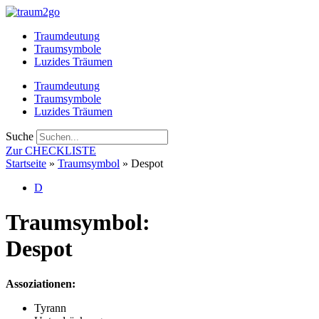
Zum
Inhalt
Traumdeutung
springen
Traumsymbole
Luzides Träumen
Traumdeutung
Traumsymbole
Luzides Träumen
Suche
Zur CHECKLISTE
Startseite
»
Traumsymbol
»
Despot
D
Traumsymbol:
Despot
Assoziationen:
Tyrann