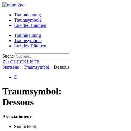
Zum
Inhalt
Traumdeutung
springen
Traumsymbole
Luzides Träumen
Traumdeutung
Traumsymbole
Luzides Träumen
Suche
Zur CHECKLISTE
Startseite
»
Traumsymbol
»
Dessous
D
Traumsymbol:
Dessous
Assoziationen:
Sinnlichkeit