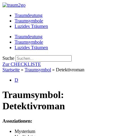
Zum
Inhalt
Traumdeutung
springen
Traumsymbole
Luzides Träumen
Traumdeutung
Traumsymbole
Luzides Träumen
Suche
Zur CHECKLISTE
Startseite
»
Traumsymbol
»
Detektivroman
D
Traumsymbol:
Detektivroman
Assoziationen:
Mysterium