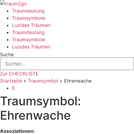
Zum
Inhalt
Traumdeutung
springen
Traumsymbole
Luzides Träumen
Traumdeutung
Traumsymbole
Luzides Träumen
Suche
Zur CHECKLISTE
Startseite
»
Traumsymbol
»
Ehrenwache
E
Traumsymbol:
Ehrenwache
Assoziationen: