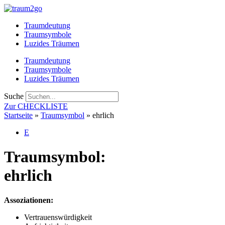
Zum
Inhalt
Traumdeutung
springen
Traumsymbole
Luzides Träumen
Traumdeutung
Traumsymbole
Luzides Träumen
Suche
Zur CHECKLISTE
Startseite
»
Traumsymbol
»
ehrlich
E
Traumsymbol:
ehrlich
Assoziationen:
Vertrauenswürdigkeit