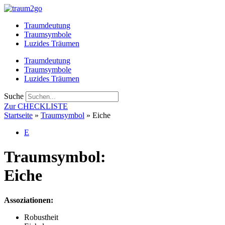
Zum
Inhalt
Traumdeutung
springen
Traumsymbole
Luzides Träumen
Traumdeutung
Traumsymbole
Luzides Träumen
Suche
Zur CHECKLISTE
Startseite
»
Traumsymbol
»
Eiche
E
Traumsymbol:
Eiche
Assoziationen:
Robustheit