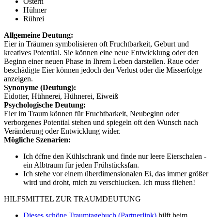
Ostern
Hühner
Rührei
Allgemeine Deutung:
Eier in Träumen symbolisieren oft Fruchtbarkeit, Geburt und
kreatives Potential. Sie können eine neue Entwicklung oder den
Beginn einer neuen Phase in Ihrem Leben darstellen. Raue oder
beschädigte Eier können jedoch den Verlust oder die Misserfolge
anzeigen.
Synonyme (Deutung):
Eidotter, Hühnerei, Hühnerei, Eiweiß
Psychologische Deutung:
Eier im Traum können für Fruchtbarkeit, Neubeginn oder
verborgenes Potential stehen und spiegeln oft den Wunsch nach
Veränderung oder Entwicklung wider.
Mögliche Szenarien:
Ich öffne den Kühlschrank und finde nur leere Eierschalen -
ein Albtraum für jeden Frühstücksfan.
Ich stehe vor einem überdimensionalen Ei, das immer größer
wird und droht, mich zu verschlucken. Ich muss fliehen!
HILFSMITTEL ZUR TRAUMDEUTUNG
Dieses schöne Traumtagebuch (Partnerlink)
hilft beim