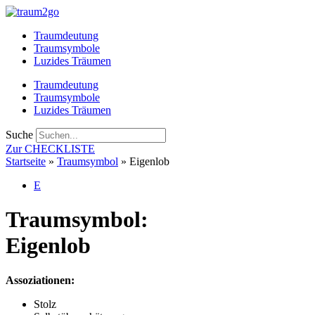
Zum
Inhalt
Traumdeutung
springen
Traumsymbole
Luzides Träumen
Traumdeutung
Traumsymbole
Luzides Träumen
Suche
Zur CHECKLISTE
Startseite
»
Traumsymbol
»
Eigenlob
E
Traumsymbol:
Eigenlob
Assoziationen:
Stolz