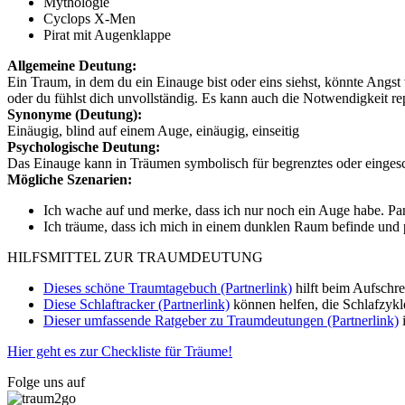
Mythologie
Cyclops X-Men
Pirat mit Augenklappe
Allgemeine Deutung:
Ein Traum, in dem du ein Einauge bist oder eins siehst, könnte Angs
oder du fühlst dich unvollständig. Es kann auch die Notwendigkeit re
Synonyme (Deutung):
Einäugig, blind auf einem Auge, einäugig, einseitig
Psychologische Deutung:
Das Einauge kann in Träumen symbolisch für begrenztes oder eingesc
Mögliche Szenarien:
Ich wache auf und merke, dass ich nur noch ein Auge habe. Pan
Ich träume, dass ich mich in einem dunklen Raum befinde und p
HILFSMITTEL ZUR TRAUMDEUTUNG
Dieses schöne Traumtagebuch (Partnerlink)
hilft beim Aufschr
Diese Schlaftracker (Partnerlink)
können helfen, die Schlafzykl
Dieser umfassende Ratgeber zu Traumdeutungen (Partnerlink)
i
Hier geht es zur Checkliste für Träume!
Folge uns auf