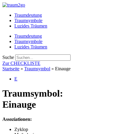
Zum
Inhalt
Traumdeutung
springen
Traumsymbole
Luzides Träumen
Traumdeutung
Traumsymbole
Luzides Träumen
Suche
Zur CHECKLISTE
Startseite
»
Traumsymbol
»
Einauge
E
Traumsymbol:
Einauge
Assoziationen:
Zyklop