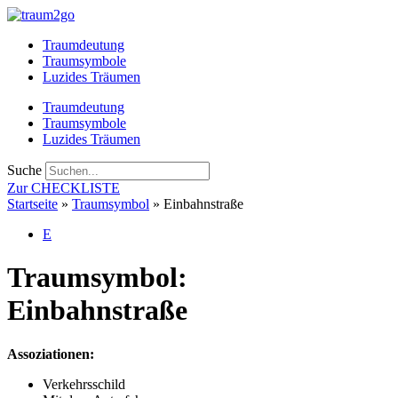
Zum
Inhalt
Traumdeutung
springen
Traumsymbole
Luzides Träumen
Traumdeutung
Traumsymbole
Luzides Träumen
Suche
Zur CHECKLISTE
Startseite
»
Traumsymbol
»
Einbahnstraße
E
Traumsymbol:
Einbahnstraße
Assoziationen:
Verkehrsschild