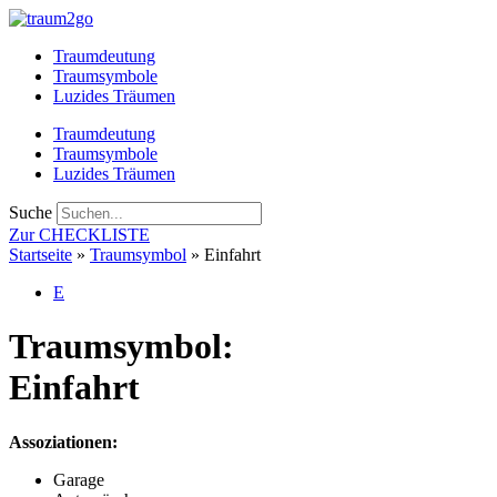
Zum
Inhalt
Traumdeutung
springen
Traumsymbole
Luzides Träumen
Traumdeutung
Traumsymbole
Luzides Träumen
Suche
Zur CHECKLISTE
Startseite
»
Traumsymbol
»
Einfahrt
E
Traumsymbol:
Einfahrt
Assoziationen:
Garage